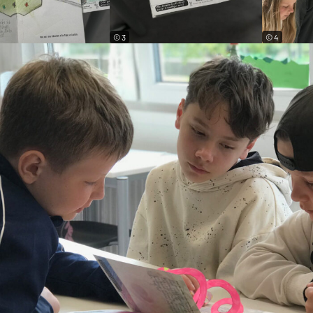
© 3
© 4