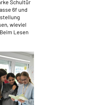
arke Schultür
lasse 6f und
sstellung
en, wieviel
. Beim Lesen