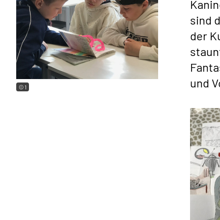
Kanin
sind 
der K
staun
Fanta
und V
© 1