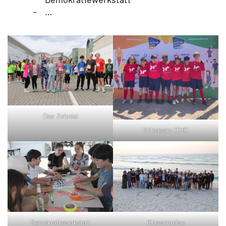
…
Das Zehntel
Trikotsatz CHC
Demokratiewerkstatt
Klassenreise