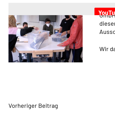
Unter
YouTu
GmbH 
diese
Aussc
Wir d
Vorheriger Beitrag