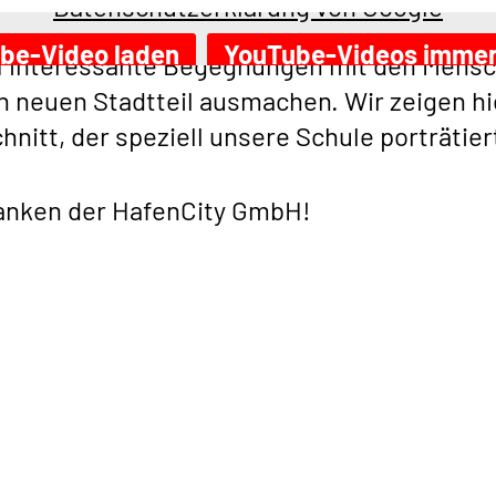
Datenschutzerklärung von Google
 dem Titel „Gesichter HafenCity“ publiziert 
be-Video laden
YouTube-Videos immer
interessante Begegnungen mit den Mensc
n neuen Stadtteil ausmachen. Wir zeigen hi
Externen Inhalte immer anzeigen
hnitt, der speziell unsere Schule porträtier
anken der HafenCity GmbH!