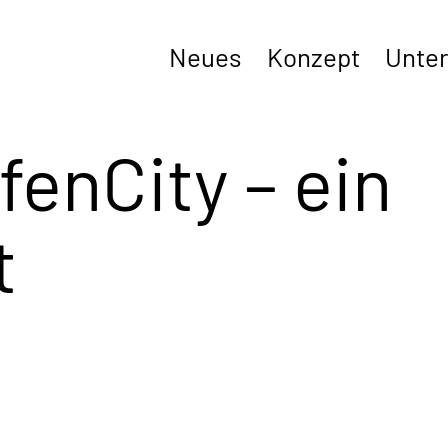
Neues
Konzept
Unter
fenCity – ein
t
erung des Videos werden Daten an Google ü